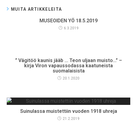
MUITA ARTIKKELEITA
MUSEOIDEN YÖ 18.5.2019
6.3.2019
” Vägitöö kaunis jääb … Teon uljaan muisto…” –
kirja Viron vapaussodassa kaatuneista
suomalaisista
20.1.2020
Suinulassa muistettiin vuoden 1918 uhreja
21.2.2019