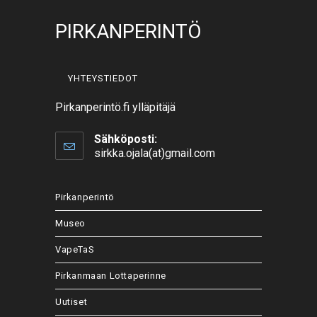
PIRKANPERINTÖ
YHTEYSTIEDOT
Pirkanperintö.fi ylläpitäjä
Sähköposti:
Opens
sirkka.ojala(at)gmail.com
in
your
application
Pirkanperintö
Museo
VapeTaS
Pirkanmaan Lottaperinne
Uutiset