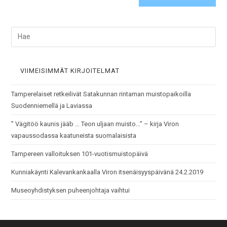
VIIMEISIMMÄT KIRJOITELMAT
Tamperelaiset retkeilivät Satakunnan rintaman muistopaikoilla
Suodenniemellä ja Laviassa
” Vägitöö kaunis jääb … Teon uljaan muisto…” – kirja Viron
vapaussodassa kaatuneista suomalaisista
Tampereen valloituksen 101-vuotismuistopäivä
Kunniakäynti Kalevankankaalla Viron itsenäisyyspäivänä 24.2.2019
Museoyhdistyksen puheenjohtaja vaihtui