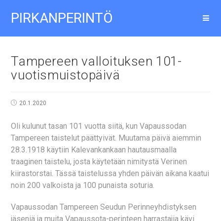
PIRKANPERINTÖ
Tampereen valloituksen 101-
vuotismuistopäivä
20.1.2020
Oli kulunut tasan 101 vuotta siitä, kun Vapaussodan
Tampereen taistelut päättyivät. Muutama päivä aiemmin
28.3.1918 käytiin Kalevankankaan hautausmaalla
traaginen taistelu, josta käytetään nimitystä Verinen
kiirastorstai. Tässä taistelussa yhden päivän aikana kaatui
noin 200 valkoista ja 100 punaista soturia.
Vapaussodan Tampereen Seudun Perinneyhdistyksen
jäseniä ja muita Vapaussota-perinteen harrastajia kävi