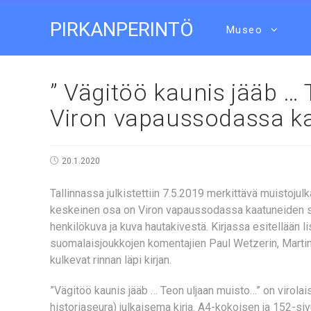
PIRKANPERINTÖ
Museo
” Vägitöö kaunis jääb … 
Viron vapaussodassa ka
20.1.2020
Tallinnassa julkistettiin 7.5.2019 merkittävä muistojul
keskeinen osa on Viron vapaussodassa kaatuneiden s
henkilökuva ja kuva hautakivestä. Kirjassa esitellään
suomalaisjoukkojen komentajien Paul Wetzerin, Martin
kulkevat rinnan läpi kirjan.
”Vägitöö kaunis jääb … Teon uljaan muisto…” on virola
historiaseura) julkaisema kirja. A4-kokoisen ja 152-sivu