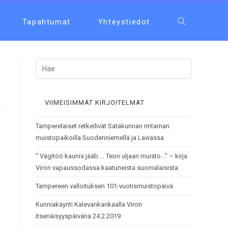
Tapahtumat
Yhteystiedot
VIIMEISIMMÄT KIRJOITELMAT
Tamperelaiset retkeilivät Satakunnan rintaman
muistopaikoilla Suodenniemellä ja Laviassa
” Vägitöö kaunis jääb … Teon uljaan muisto…” – kirja
Viron vapaussodassa kaatuneista suomalaisista
Tampereen valloituksen 101-vuotismuistopäivä
Kunniakäynti Kalevankankaalla Viron
itsenäisyyspäivänä 24.2.2019