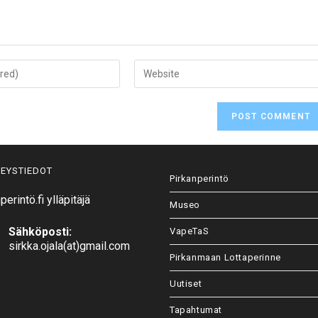
EYSTIEDOT
Pirkanperintö
perintö.fi ylläpitäjä
Museo
Sähköposti:
VapeTaS
Opens
sirkka.ojala(at)gmail.com
in
Pirkanmaan Lottaperinne
your
application
Uutiset
Tapahtumat