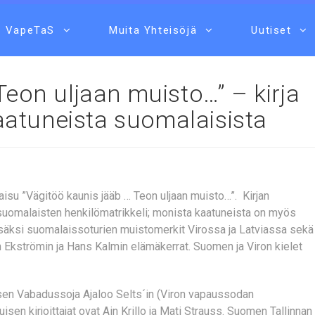
VapeTaS
Muita Yhteisöjä
Uutiset
Teon uljaan muisto…” – kirja
atuneista suomalaisista
kaisu ”Vägitöö kaunis jääb … Teon uljaan muisto…”. Kirjan
uomalaisten henkilömatrikkeli; monista kaatuneista on myös
 lisäksi suomalaissoturien muistomerkit Virossa ja Latviassa sekä
 Ekströmin ja Hans Kalmin elämäkerrat. Suomen ja Viron kielet
isen Vabadussoja Ajaloo Selts´in (Viron vapaussodan
isen kirjoittajat ovat Ain Krillo ja Mati Strauss. Suomen Tallinnan