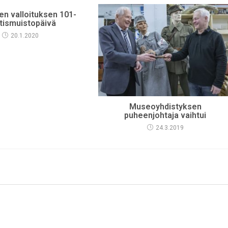
n valloituksen 101-
tismuistopäivä
20.1.2020
Museoyhdistyksen
puheenjohtaja vaihtui
24.3.2019