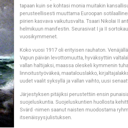
tapaan kuin se kohtasi monia muitakin kansallis
perusteellisesti muuttama Euroopan sotilaallinen
piirien kasvava vaikutusvalta. Tsaari Nikolai II 
helmikuun manifestin. Seurasivat I ja II sortoka
vuosikymmenet.
Koko vuosi 1917 oli erityisen rauhaton. Venäjällä
Vapun päivän levottomuutta, hyväksyttiin valtala
vallan haltijaksi, maassa oleskeli kymmenin tuh
linnoitustyöväkeä, maatalouslakko, kirjaltajalakk
uudet vaalit syksyllä ja vallan vaihto, uusi senaat
Järjestyksen pitäjiksi perustettiin ensin punaisi
suojeluskuntia. Suojeluskuntien huollosta kehitt
Svärd -nimen saanut naisten muodostama ryhmi
itsenäisyysjulistuksen.