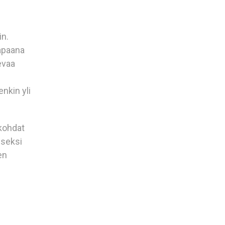
in.
vapaana
evaa
nkin yli
akohdat
iseksi
en