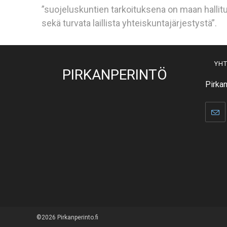
”suojeluskuntien tarkoituksena on maan halli
sekä turvata laillista yhteiskuntajärjestystä”.
YHT
PIRKANPERINTÖ
Pirkan
©2026 Pirkanperinto.fi