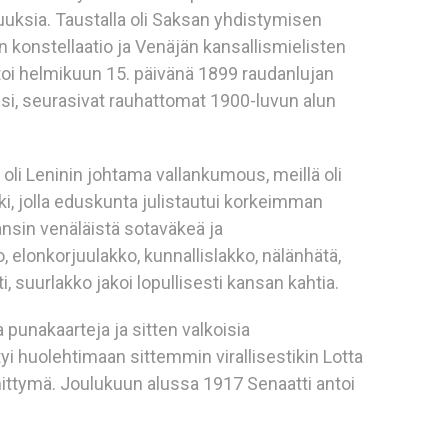
uuksia. Taustalla oli Saksan yhdistymisen
 konstellaatio ja Venäjän kansallismielisten
antoi helmikuun 15. päivänä 1899 raudanlujan
usi, seurasivat rauhattomat 1900-luvun alun
 oli Leninin johtama vallankumous, meillä oli
ki, jolla eduskunta julistautui korkeimman
ansin venäläistä sotaväkeä ja
o, elonkorjuulakko, kunnallislakko, nälänhätä,
ti, suurlakko jakoi lopullisesti kansan kahtia.
a punakaarteja ja sitten valkoisia
yi huolehtimaan sittemmin virallisestikin Lotta
ttymä. Joulukuun alussa 1917 Senaatti antoi