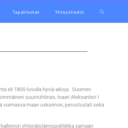
Tapahtumat
Yhteystiedot
a eli 1800-luvulla hyviä aikoja. Suomen
mmäinen suuriruhtinas, tsaari Aleksanteri I
itää voimassa maan uskonnon, perustuslait sekä
hallinnon yhtenäistämispolitiikka samaan