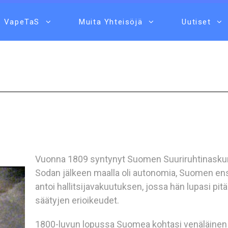
VapeTaS
Muita Yhteisöjä
Uutiset
Vuonna 1809 syntynyt Suomen Suuriruhtinaskunt
Sodan jälkeen maalla oli autonomia, Suomen ensi
antoi hallitsijavakuutuksen, jossa hän lupasi p
säätyjen erioikeudet.
1800-luvun lopussa Suomea kohtasi venäläinen 