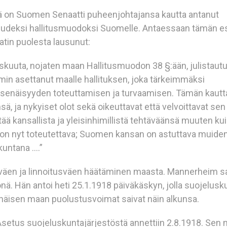
 on Suomen Senaatti puheenjohtajansa kautta antanut
uudeksi hallitusmuodoksi Suomelle. Antaessaan tämän e
tin puolesta lausunut:
kuuta, nojaten maan Hallitusmuodon 38 §:ään, julistaut
min asettanut maalle hallituksen, joka tärkeimmäksi
itsenäisyyden toteuttamisen ja turvaamisen. Tämän kautt
, ja nykyiset olot sekä oikeuttavat että velvoittavat sen 
ää kansallista ja yleisinhimillistä tehtäväänsä muuten kui
n nyt toteutettava; Suomen kansan on astuttava muide
kuntana ….”
väen ja linnoitusväen häätäminen maasta. Mannerheim s
önä. Hän antoi heti 25.1.1918 päiväkäskyn, jolla suojelus
tsenäisen maan puolustusvoimat saivat näin alkunsa.
 Asetus suojeluskuntajärjestöstä annettiin 2.8.1918. Sen