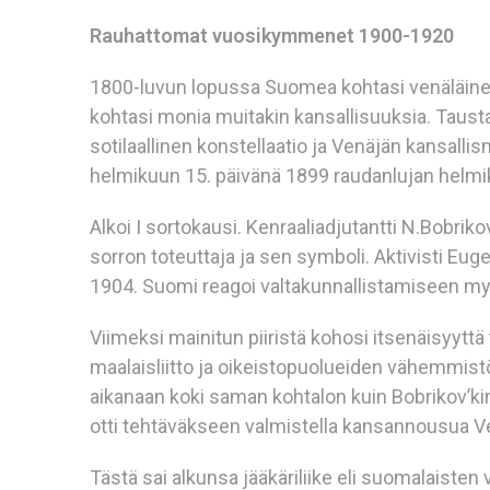
Rauhattomat vuosikymmenet 1900-1920
1800-luvun lopussa Suomea kohtasi venäläinen
kohtasi monia muitakin kansallisuuksia. Taust
sotilaallinen konstellaatio ja Venäjän kansallism
helmikuun 15. päivänä 1899 raudanlujan helmi
Alkoi I sortokausi. Kenraaliadjutantti N.Bobrik
sorron toteuttaja ja sen symboli. Aktivisti Eu
1904. Suomi reagoi valtakunnallistamiseen myönty
Viimeksi mainitun piiristä kohosi itsenäisyyttä t
maalaisliitto ja oikeistopuolueiden vähemmistöt
aikanaan koki saman kohtalon kuin Bobrikov’kin
otti tehtäväkseen valmistella kansannousua V
Tästä sai alkunsa jääkäriliike eli suomalaiste