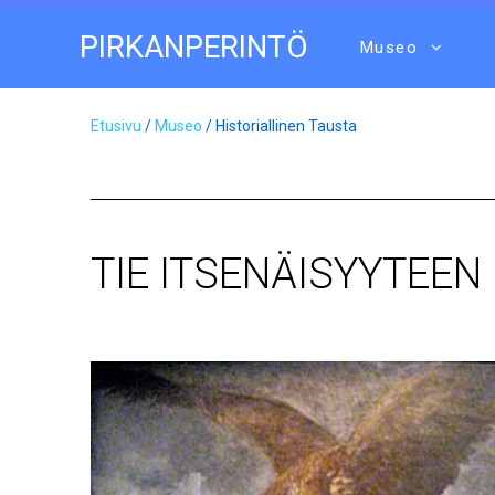
PIRKANPERINTÖ
Museo
Etusivu
/
Museo
/ Historiallinen Tausta
TIE ITSENÄISYYTEEN