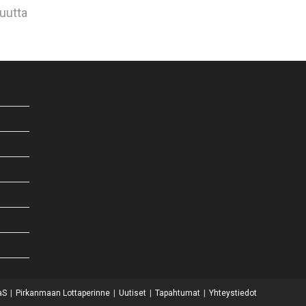
uutta
aS
Pirkanmaan Lottaperinne
Uutiset
Tapahtumat
Yhteystiedot