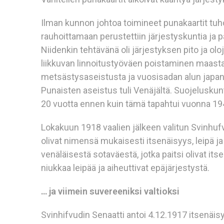
Ilman kunnon johtoa toimineet punakaartit tuhos
rauhoittamaan perustettiin järjestyskuntia ja p
Niidenkin tehtävänä oli järjestyksen pito ja 
liikkuvan linnoitustyöväen poistaminen maasta
metsästysaseistusta ja vuosisadan alun japanil
Punaisten aseistus tuli Venäjältä. Suojeluskunt
20 vuotta ennen kuin tämä tapahtui vuonna 19
Lokakuun 1918 vaalien jälkeen valitun Svinhu
olivat nimensä mukaisesti itsenäisyys, leipä 
venäläisestä sotaväestä, jotka paitsi olivat i
niukkaa leipää ja aiheuttivat epäjärjestystä.
… ja viimein suvereeniksi valtioksi
Svinhifvudin Senaatti antoi 4.12.1917 itsenäis