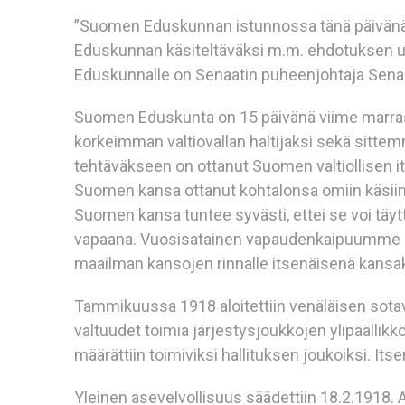
”Suomen Eduskunnan istunnossa tänä päivänä
Eduskunnan käsiteltäväksi m.m. ehdotuksen 
Eduskunnalle on Senaatin puheenjohtaja Senaa
Suomen Eduskunta on 15 päivänä viime marras
korkeimman valtiovallan haltijaksi sekä sittem
tehtäväkseen on ottanut Suomen valtiollisen 
Suomen kansa ottanut kohtalonsa omiin käsiinsä
Suomen kansa tuntee syvästi, ettei se voi täytt
vapaana. Vuosisatainen vapaudenkaipuumme o
maailman kansojen rinnalle itsenäisenä kansa
Tammikuussa 1918 aloitettiin venäläisen sota
valtuudet toimia järjestysjoukkojen ylipäällikk
määrättiin toimiviksi hallituksen joukoiksi. I
Yleinen asevelvollisuus säädettiin 18.2.1918.