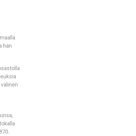
 maalla
a hän
osastolla
keuksia
 välinen
n
kunsa,
tokalla
870.