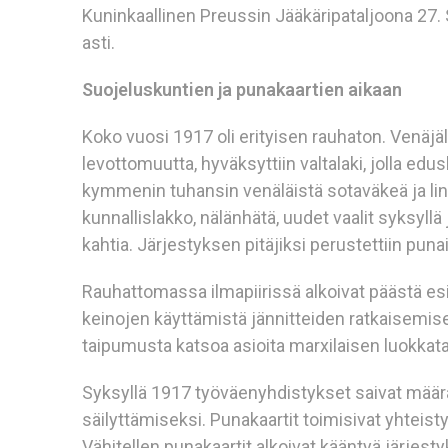
Kuninkaallinen Preussin Jääkäripataljoona 27
asti.
Suojeluskuntien ja punakaartien aikaan
Koko vuosi 1917 oli erityisen rauhaton. Venäjäl
levottomuutta, hyväksyttiin valtalaki, jolla edu
kymmenin tuhansin venäläistä sotaväkeä ja linn
kunnallislakko, nälänhätä, uudet vaalit syksyllä 
kahtia. Järjestyksen pitäjiksi perustettiin puna
Rauhattomassa ilmapiirissä alkoivat päästä esi
keinojen käyttämistä jännitteiden ratkaisemiseksi
taipumusta katsoa asioita marxilaisen luokkata
Syksyllä 1917 työväenyhdistykset saivat määrä
säilyttämiseksi. Punakaartit toimisivat yhtei
Vähitellen punakaartit alkoivat kääntyä järjest