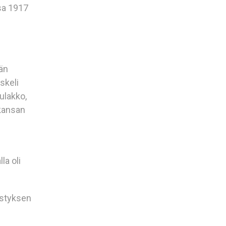
sa 1917
vän
skeli
ulakko,
 kansan
la oli
estyksen