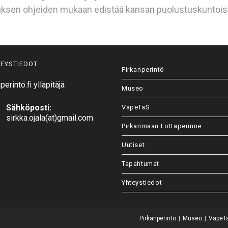
tuksen ohjeiden mukaan edistää kansan puolustuskuntois
EYSTIEDOT
Pirkanperintö
perintö.fi ylläpitäjä
Museo
Sähköposti:
VapeTaS
sirkka.ojala(at)gmail.com
Pirkanmaan Lottaperinne
Uutiset
Tapahtumat
Yhteystiedot
Pirkanperintö
Museo
VapeT