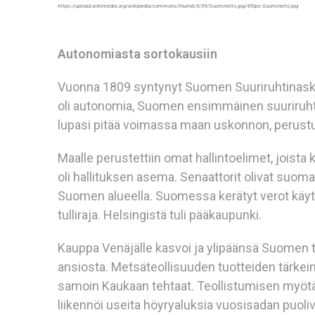
https://upload.wikimedia.org/wikipedia/commons/thumb/3/39/Suomineito.jpg/450px-Suomineito.jpg
Autonomiasta sortokausiin
Vuonna 1809 syntynyt Suomen Suuriruhtinaskun
oli autonomia, Suomen ensimmäinen suuriruhtina
lupasi pitää voimassa maan uskonnon, perustus
Maalle perustettiin omat hallintoelimet, joista
oli hallituksen asema. Senaattorit olivat suoma
Suomen alueella. Suomessa kerätyt verot käyte
tulliraja. Helsingistä tuli pääkaupunki.
Kauppa Venäjälle kasvoi ja ylipäänsä Suomen t
ansiosta. Metsäteollisuuden tuotteiden tärkein 
samoin Kaukaan tehtaat. Teollistumisen myötä 
liikennöi useita höyryaluksia vuosisadan puoliv