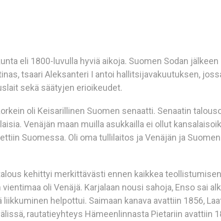
ta eli 1800-luvulla hyviä aikoja. Suomen Sodan jälkeen
s, tsaari Aleksanteri I antoi hallitsijavakuutuksen, joss
lait sekä säätyjen erioikeudet.
 korkein oli Keisarillinen Suomen senaatti. Senaatin talous
laisia. Venäjän maan muilla asukkailla ei ollut kansalaisoi
ttiin Suomessa. Oli oma tullilaitos ja Venäjän ja Suomen
alous kehittyi merkittävästi ennen kaikkea teollistumise
vientimaa oli Venäjä. Karjalaan nousi sahoja, Enso sai al
liikkuminen helpottui. Saimaan kanava avattiin 1856, Laa
älissä, rautatieyhteys Hämeenlinnasta Pietariin avattiin 1