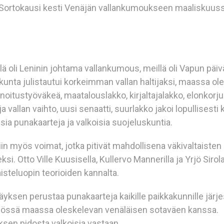
. Sortokausi kesti Venäjän vallankumoukseen maaliskuus
lä oli Leninin johtama vallankumous, meillä oli Vapun päi
skunta julistautui korkeimman vallan haltijaksi, maassa ole
oitustyöväkeä, maatalouslakko, kirjaltajalakko, elonkorju
ja vallan vaihto, uusi senaatti, suurlakko jakoi lopullisesti
isia punakaarteja ja valkoisia suojeluskuntia.
in myös voimat, jotka pitivät mahdollisena väkivaltaisten
. Otto Ville Kuusisella, Kullervo Mannerilla ja Yrjö Sirolal
isteluopin teorioiden kannalta.
yksen perustaa punakaarteja kaikille paikkakunnille järj
styössä maassa oleskelevan venäläisen sotaväen kanssa.
yksen pidosta valkoisia vastaan.