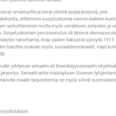
ivat omaisuutta ja loivat yleistä epäjärjestystä, jota
alokuntia, sittemmin suojeluskuntia samoin kaikkiin kunti
olojen rauhoittaminen mutta myös venäläisen sotaväen ja 
. Suojeluskuntien perusaseistus oli lähinnä olemassa ol
aisten rahoittamia, lisää saatiin Saksasta syksyllä 1917.
iin haluttiin mukaan myös sosiaalidemokraatit. Vaati kuite
40.
fvudin johtaman senaatin eli Itsenäisyyssenaatin ohjelm
ja järjestys. Senaatti antoi määräyksen Suomen tyhjentäm
tsenäiselle maalle tarpeettomia, ne myös söivät suomalaist
yysjulistuksen.