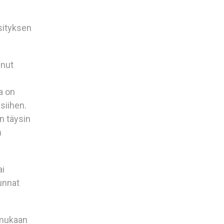
sityksen
unut
a on
siihen.
n täysin
n
ai
kunnat
 mukaan