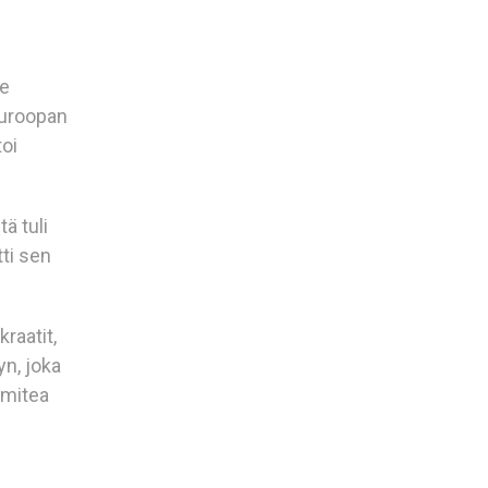
se
Euroopan
toi
ä tuli
tti sen
kraatit,
yn, joka
omitea