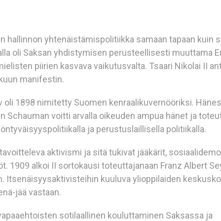
 hallinnon yhtenäistämispolitiikka samaan tapaan kuin 
alla oli Saksan yhdistymisen perusteellisesti muuttama 
ielisten piirien kasvava vaikutusvalta. Tsaari Nikolai II an
kuun manifestin.
ov oli 1898 nimitetty Suomen kenraalikuvernööriksi. Hänest
gen Schauman voitti arvalla oikeuden ampua hänet ja toteu
väisyyspolitiikalla ja perustuslaillisella politiikalla.
avoitteleva aktivismi ja sitä tukivat jääkärit, sosiaalidemo
. 1909 alkoi II sortokausi toteuttajanaan Franz Albert Se
. Itsenäisyysaktivisteihin kuuluva ylioppilaiden keskusk
enä-jää vastaan.
n vapaaehtoisten sotilaallinen kouluttaminen Saksassa ja