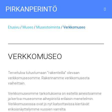
PIRKANPERINTÖ
Etusivu
/
Museo
/
Museotoiminta
/ Verkkomuseo
VERKKOMUSEO
Tervetuloa tutustumaan ”rakenteilla” olevaan
verkkomuseoomme. Rakennamme verkkomuseota
vaiheittain.
Verkkomuseomme tarkoituksena on esitellä aineistoamme
ja kertoa museomme aihepiiristä erilaisin menetelmin.
Verkkomuseossa ovat jo nyt katsottavissa kiertävät
erikoisnäyttelymme vuosien varrelta.