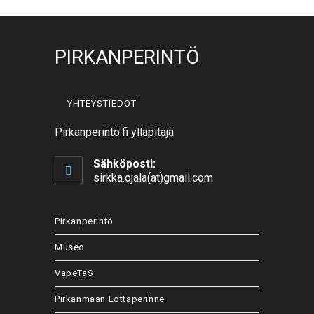
PIRKANPERINTÖ
YHTEYSTIEDOT
Pirkanperintö.fi ylläpitäjä
Sähköposti:
sirkka.ojala(at)gmail.com
Pirkanperintö
Museo
VapeTaS
Pirkanmaan Lottaperinne