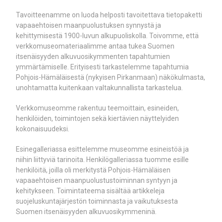
Tavoitteenamme on luoda helposti tavoitettava tietopaketti
vapaaehtoisen maanpuolustuksen synnystä ja
kehittymisestä 1900-luvun alkupuoliskolla. Toivomme, että
verkkomuseomateriaalimme antaa tukea Suomen
itsenäisyyden alkuvuosikymmenten tapahtumien
ymmärtämiselle. Erityisesti tarkastelemme tapahtumia
Pohjois-Hämäläisestä (nykyisen Pirkanmaan) näkökulmasta,
unohtamatta kuitenkaan valtakunnallista tarkastelua.
Verkkomuseomme rakentuu teemoittain, esineiden,
henkilöiden, toimintojen sekä kiertävien näyttelyiden
kokonaisuudeksi.
Esinegalleriassa esittelemme museomme esineistöä ja
niihin liittyviä tarinoita. Henkilögalleriassa tuomme esille
henkilöitä, joilla oli merkitystä Pohjois-Hämäläisen
vapaaehtoisen maanpuolustustoiminnan syntyyn ja
kehitykseen. Toimintateema sisältää artikkeleja
suojeluskuntajärjestön toiminnasta ja vaikutuksesta
Suomen itsenäisyyden alkuvuosikymmeninä.