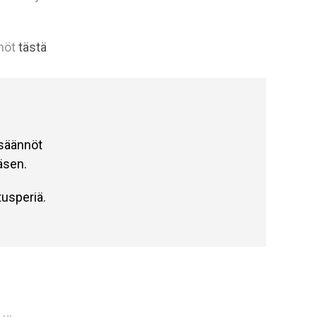
nöt
tästä
 säännöt
äsen.
tusperiä.