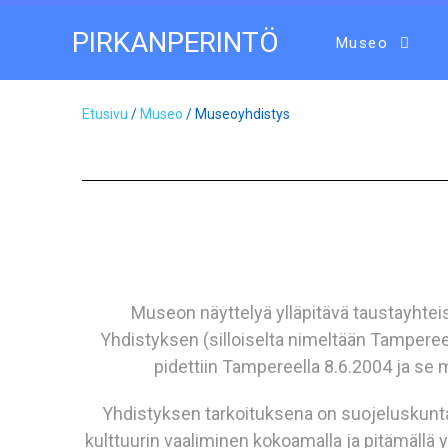
PIRKANPERINTÖ
Museo
Etusivu
/
Museo
/ Museoyhdistys
Museon näyttelyä ylläpitävä taustayhte
Yhdistyksen (silloiselta nimeltään Tampere
pidettiin Tampereella 8.6.2004 ja se 
Yhdistyksen tarkoituksena on suojeluskunta-
kulttuurin vaaliminen kokoamalla ja pitämäll