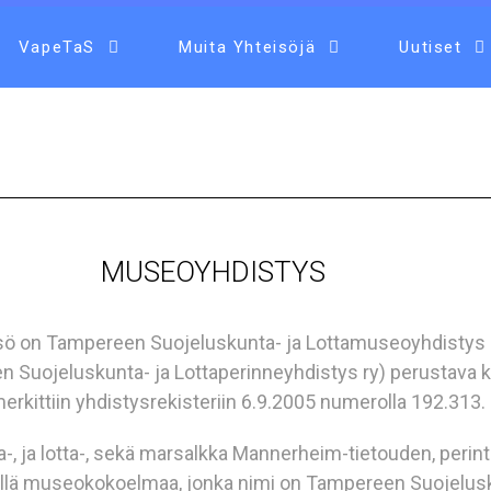
VapeTaS
Muita Yhteisöjä
Uutiset
MUSEOYHDISTYS
isö on Tampereen Suojeluskunta- ja Lottamuseoyhdistys 
en Suojeluskunta- ja Lottaperinneyhdistys ry) perustava 
merkittiin yhdistysrekisteriin 6.9.2005 numerolla 192.313.
, ja lotta-, sekä marsalkka Mannerheim-tietouden, perint
ä yllä museokokoelmaa, jonka nimi on Tampereen Suojelusk