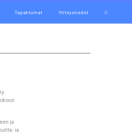
Tapahtumat
Yhteystiedot
ry.
kokous
een ja
unta- ja