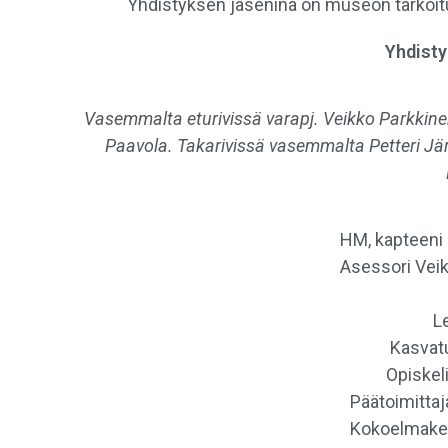
Yhdistyksen jäseninä on museon tarkoitusta
Yhdisty
Vasemmalta eturivissä varapj. Veikko Parkkinen, 
Paavola. Takarivissä vasemmalta Petteri Jär
HM, kapteeni 
Asessori Veik
L
Kasvatu
Opiskeli
Päätoimittaj
Kokoelmakes