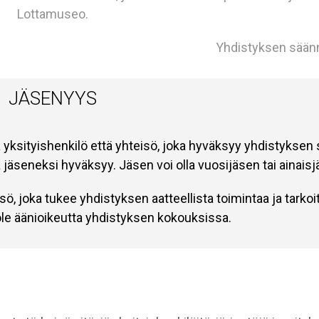
Lottamuseo.
Yhdistyksen sään
JÄSENYYS
 yksityishenkilö että yhteisö, joka hyväksyy yhdistyksen
a jäseneksi hyväksyy. Jäsen voi olla vuosijäsen tai ainaisj
sö, joka tukee yhdistyksen aatteellista toimintaa ja tarkoi
ole äänioikeutta yhdistyksen kokouksissa.