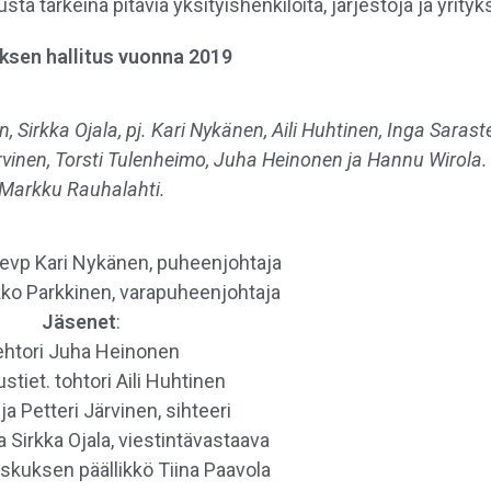
 tärkeinä pitäviä yksityishenkilöitä, järjestöjä ja yrityks
ksen hallitus vuonna 2019
Sirkka Ojala, pj. Kari Nykänen, Aili Huhtinen, Inga Saraste
vinen, Torsti Tulenheimo, Juha Heinonen ja Hannu Wirola.
Markku Rauhalahti.
evp Kari Nykänen, puheenjohtaja
ko Parkkinen, varapuheenjohtaja
Jäsenet
:
ehtori Juha Heinonen
stiet. tohtori Aili Huhtinen
ja Petteri Järvinen, sihteeri
a Sirkka Ojala, viestintävastaava
kuksen päällikkö Tiina Paavola