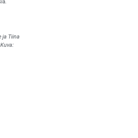
iä.
 ja Tiina
 Kuva: