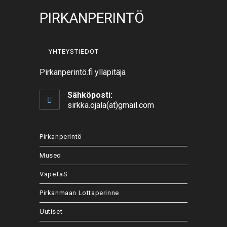
PIRKANPERINTÖ
YHTEYSTIEDOT
Pirkanperintö.fi ylläpitäjä
Sähköposti:
sirkka.ojala(at)gmail.com
Pirkanperintö
Museo
VapeTaS
Pirkanmaan Lottaperinne
Uutiset