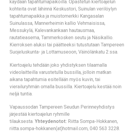
käydään tapahtumapaikoilla. Opastetun kiertoajelun
kohteita ovat lähinnä Keskustori, Suinulan verilöylyn
tapahtumapaikka ja muistomerkki Kangasalan
Suinulassa, Mannerheimin kallio Vehmaisissa,
Messukylä, Kalevankankaan hautausmaa,
rautatieasema, Tammerkosken seutu ja Näsikallio.
Kierroksen aluksi tai päätteeksi tutustutaan Tampereen
Suojeluskunta- ja Lottamuseoon, Väinölänkatu 2:ssa.
Kiertoajelu tehdään joko yhdistyksen tilaamalla
videolaitteilla varustetulla bussilla, jolloin matkan
aikana tapahtumia esitellään myös kuvin, tai
vierailuryhmän omalla bussilla. Kiertoajelu kestää noin
neljä tuntia.
Vapaussodan Tampereen Seudun Perinneyhdistys
järjestää kiertoajelun ryhmille
tilauksesta.
Yhteydenotot:
Riitta Sompa-Hokkanen,
riitta.sompa-hokkanen(at)hotmail.com, 040 563 3228.