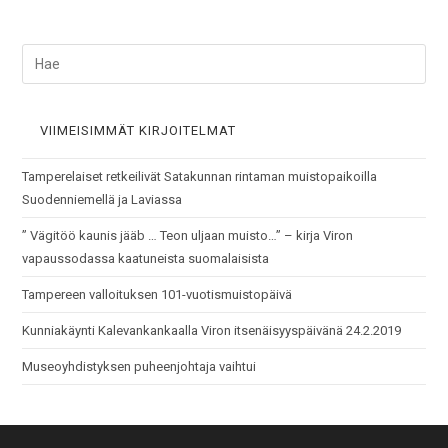
VIIMEISIMMÄT KIRJOITELMAT
Tamperelaiset retkeilivät Satakunnan rintaman muistopaikoilla
Suodenniemellä ja Laviassa
” Vägitöö kaunis jääb … Teon uljaan muisto…” – kirja Viron
vapaussodassa kaatuneista suomalaisista
Tampereen valloituksen 101-vuotismuistopäivä
Kunniakäynti Kalevankankaalla Viron itsenäisyyspäivänä 24.2.2019
Museoyhdistyksen puheenjohtaja vaihtui