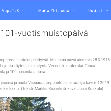
VapeTaS
Muita Yhteisöjä
Uutiset
 101-vuotismuistopäivä
Tampereen taistelut päättyivät. Muutama päivä aiemmin 28.3.1918
u, josta käytetään nimitystä Verinen kiirastorstai. Tässä
sta ja 100 punaista soturia.
eniä ja muita Vapaussota-perinteen harrastajia kävi 6.4.2019
nkankaalla. (Teksti: Markku Rauhalahti, kuva: Jouni Koskela)