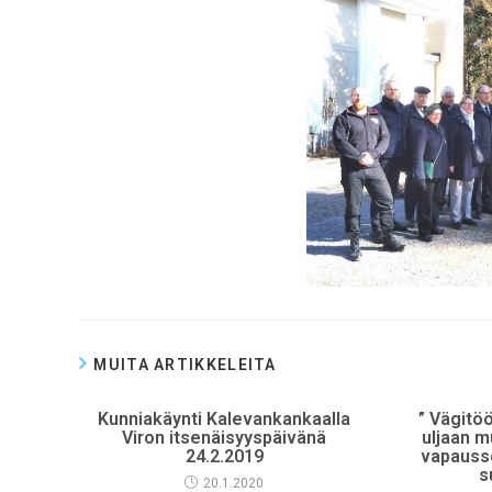
MUITA ARTIKKELEITA
Kunniakäynti Kalevankankaalla
” Vägitö
Viron itsenäisyyspäivänä
uljaan m
24.2.2019
vapauss
s
20.1.2020