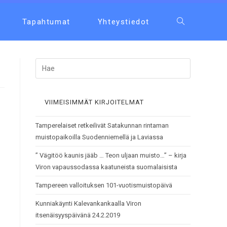
Tapahtumat
Yhteystiedot
VIIMEISIMMÄT KIRJOITELMAT
Tamperelaiset retkeilivät Satakunnan rintaman
muistopaikoilla Suodenniemellä ja Laviassa
” Vägitöö kaunis jääb … Teon uljaan muisto…” – kirja
Viron vapaussodassa kaatuneista suomalaisista
Tampereen valloituksen 101-vuotismuistopäivä
Kunniakäynti Kalevankankaalla Viron
itsenäisyyspäivänä 24.2.2019