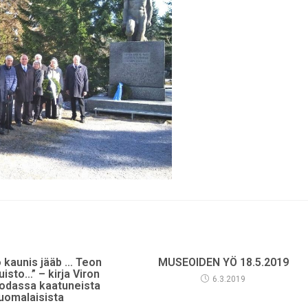
ö kaunis jääb … Teon
MUSEOIDEN YÖ 18.5.2019
uisto…” – kirja Viron
6.3.2019
odassa kaatuneista
uomalaisista