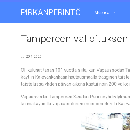
PIRKANPERINTÖ
Museo
Tampereen valloituksen
20.1.2020
Oli kulunut tasan 101 vuotta siitä, kun Vapaussodan 
käytiin Kalevankankaan hautausmaalla traaginen taistel
taistelussa yhden päivän aikana kaatui noin 200 valkoi
Vapaussodan Tampereen Seudun Perinneyhdistyksen jäs
kunniakäynnillä vapaussoturien muistomerkeillä Kaleva