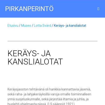
PIRKANPERINTÖ
Etusivu
/
Museo
/
Lotta Svärd
/ Keräys- ja kanslialotat
KERÄYS- JA
KANSLIALOTAT
Keräysjaoston tehtävänä oli hankkia kannattavia jäseniä,
sekä raha- ja lahjakeräyksillä varoja omalle toiminnalleen
ynnä suojeluskunnalle, sekä järjestää iltamia ja juhlia, ja
huolehti ohjelmasta niissä. (LS säännöt 1921)